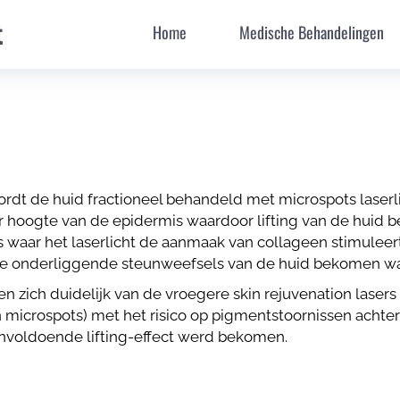
t
Home
Medische Behandelingen
ordt de huid fractioneel behandeld met microspots laserli
er hoogte van de epidermis waardoor lifting van de huid
is waar het laserlicht de aanmaak van collageen stimuleer
de onderliggende steunweefsels van de huid bekomen waar
 zich duidelijk van de vroegere skin rejuvenation lasers
microspots) met het risico op pigmentstoornissen achteraf
nvoldoende lifting-effect werd bekomen.