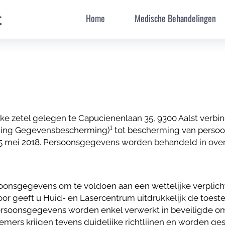
t
Home
Medische Behandelingen
e zetel gelegen te Capucienenlaan 35, 9300 Aalst verbin
ng Gegevensbescherming)¹ tot bescherming van persoo
f 25 mei 2018. Persoonsgegevens worden behandeld in o
onsgegevens om te voldoen aan een wettelijke verplichti
oor geeft u Huid- en Lasercentrum uitdrukkelijk de to
soonsgegevens worden enkel verwerkt in beveiligde omg
nemers krijgen tevens duidelijke richtlijnen en worden g