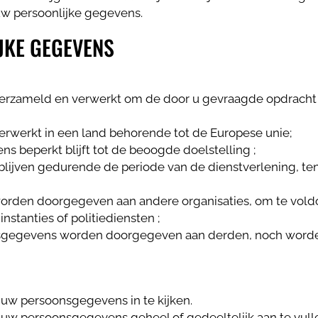
w persoonlijke gegevens.
JKE GEGEVENS
zameld en verwerkt om de door u gevraagde opdracht u
werkt in een land behorende tot de Europese unie;
 beperkt blijft tot de beoogde doelstelling ;
jven gedurende de periode van de dienstverlening, tenz
den doorgegeven aan andere organisaties, om te voldoen
instanties of politiediensten ;
nsgegevens worden doorgegeven aan derden, noch worden
m uw persoonsgegevens in te kijken.
m uw persoonsgegevens geheel of gedeeltelijk aan te vulle