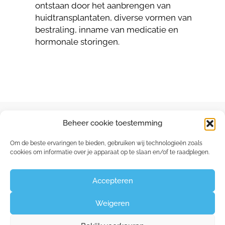
ontstaan door het aanbrengen van
huidtransplantaten, diverse vormen van
bestraling, inname van medicatie en
hormonale storingen.
Beheer cookie toestemming
Om de beste ervaringen te bieden, gebruiken wij technologieën zoals
cookies om informatie over je apparaat op te slaan en/of te raadplegen.
Capucienenlaan 35 - 9300 Aalst
Claudine:
0475 26 84 60
Accepteren
Weigeren
©2026
Huid- en Lasercentrum Aalst
|
Privacy &