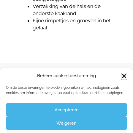
Verzakking van de hals en de
onderste kaakrand
Fijne rimpeltjes en groeven in het
gelaat
Beheer cookie toestemming
Om de beste ervaringen te bieden, gebruiken wij technologieën zoals
cookies om informatie over je apparaat op te slaan en/of te raadplegen.
Capucienenlaan 35 - 9300 Aalst
Claudine:
0475 26 84 60
Accepteren
Weigeren
©2026
Huid- en Lasercentrum Aalst
|
Privacy &