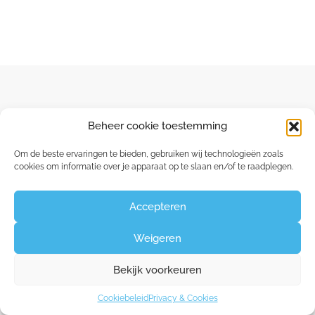
Beheer cookie toestemming
Capucienenlaan 35 - 9300 Aalst
Om de beste ervaringen te bieden, gebruiken wij technologieën zoals
Claudine:
0475 26 84 60
cookies om informatie over je apparaat op te slaan en/of te raadplegen.
Accepteren
©2026
Huid- en Lasercentrum Aalst
|
Privacy &
Weigeren
Cookies
Bekijk voorkeuren
Cookiebeleid
Privacy & Cookies