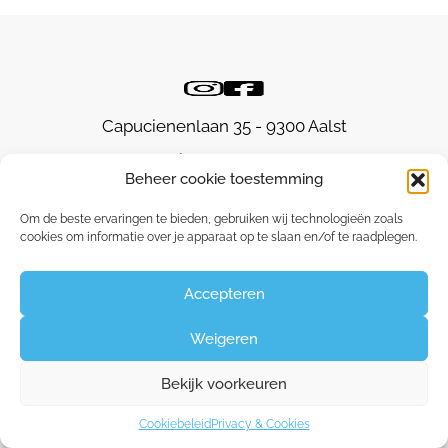
Capucienenlaan 35 - 9300 Aalst
Claudine:
0475 26 84 60
Beheer cookie toestemming
Om de beste ervaringen te bieden, gebruiken wij technologieën zoals
cookies om informatie over je apparaat op te slaan en/of te raadplegen.
©2026
Huid- en Lasercentrum Aalst
|
Privacy &
Cookies
Accepteren
Weigeren
Bekijk voorkeuren
Cookiebeleid
Privacy & Cookies