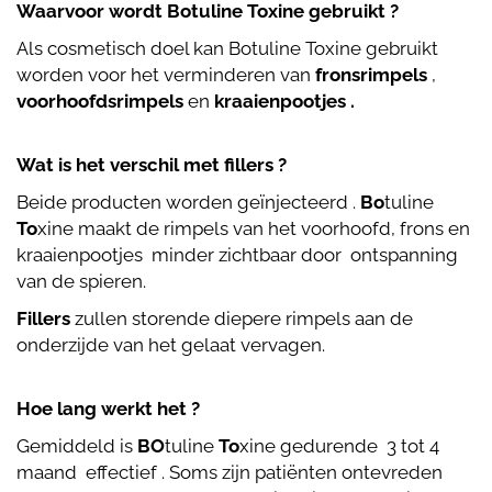
Waarvoor wordt Botuline Toxine gebruikt ?
Als cosmetisch doel kan Botuline Toxine gebruikt
worden voor het verminderen van
fronsrimpels
,
voorhoofdsrimpels
en
kraaienpootjes .
Wat is het verschil met fillers ?
Beide producten worden geïnjecteerd .
Bo
tuline
To
xine maakt de rimpels van het voorhoofd, frons en
kraaienpootjes minder zichtbaar door ontspanning
van de spieren.
Fillers
zullen storende diepere rimpels aan de
onderzijde van het gelaat vervagen.
Hoe lang werkt het ?
Gemiddeld is
BO
tuline
To
xine gedurende 3 tot 4
maand effectief . Soms zijn patiënten ontevreden