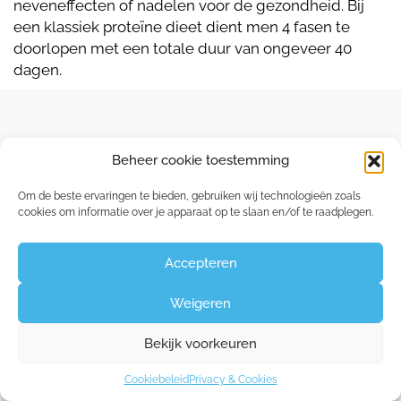
neveneffecten of nadelen voor de gezondheid. Bij
een klassiek proteïne dieet dient men 4 fasen te
doorlopen met een totale duur van ongeveer 40
dagen.
Beheer cookie toestemming
Capucienenlaan 35 - 9300 Aalst
Om de beste ervaringen te bieden, gebruiken wij technologieën zoals
cookies om informatie over je apparaat op te slaan en/of te raadplegen.
Claudine:
0475 26 84 60
Accepteren
©2026
Huid- en Lasercentrum Aalst
|
Privacy &
Weigeren
Cookies
Bekijk voorkeuren
Cookiebeleid
Privacy & Cookies