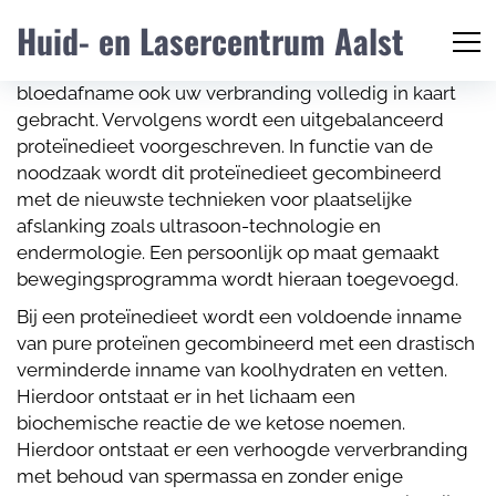
Tijdens een eerste consultatie wordt via anamnese
Huid- en Lasercentrum Aalst
uw voedingsgewoonten en bewegingsgewoonten in
kaart gebracht. Indien nodig wordt via een
bloedafname ook uw verbranding volledig in kaart
gebracht. Vervolgens wordt een uitgebalanceerd
proteïnedieet voorgeschreven. In functie van de
noodzaak wordt dit proteïnedieet gecombineerd
met de nieuwste technieken voor plaatselijke
afslanking zoals ultrasoon-technologie en
endermologie. Een persoonlijk op maat gemaakt
bewegingsprogramma wordt hieraan toegevoegd.
Bij een proteïnedieet wordt een voldoende inname
van pure proteïnen gecombineerd met een drastisch
verminderde inname van koolhydraten en vetten.
Hierdoor ontstaat er in het lichaam een
biochemische reactie de we ketose noemen.
Hierdoor ontstaat er een verhoogde ververbranding
met behoud van spermassa en zonder enige