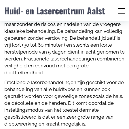
Met fractionele laserbehandelingen bereikt u
Huid- en Lasercentrum Aalst
dezelfde resultaten als die van een klassieke
pigmentstoornisbehandeling met de CO² Laser,
maar zonder de risico’s en nadelen van de vroegere
klassieke behandeling. De behandeling kan volledig
gebeuren zonder verdoving. De behandeltijd zelf is
vrij kort (30 tot 60 minuten) en slechts een korte
herstelperiode van 5 dagen dient in acht genomen te
worden. Fractionele laserbehandelingen combineren
veiligheid en eenvoud met een grote
doeltreffendheid.
Fractionele laserbehandelingen zijn geschikt voor de
behandeling van alle huidtypes en kunnen ook
gebruikt worden voor gevoelige zones zoals de hals,
de décolleté en de handen. Dit komt doordat de
instellingsmodus van het toestel dermate
gesofisticeerd is dat er een zeer grote range van
dieptewerking en kracht mogelijk is.