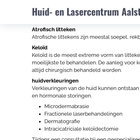
Hypertrofisch litteken
Huid- en Lasercentrum Aals
Een hard, dik, zeer gespannen litteken. Het
wordt veroorzaakt door een overdadige, on
Atrofisch litteken
Atrofische littekens zijn meestal soepel, re
Keloïd
Keloïd is de meest extreme vorm van litteke
moeilijkste te behandelen. De aanleg voor 
altijd chirurgisch behandeld worden.
huidverkleuringen
Verkleuringen van de huid kunnen ontstaan 
en hormonale storingen.
Microdermabrasie
Fractionele laserbehandelingen
Dermatografie
Intracicatriciale keloïdectomie
Tijdens een consultatie bij een gespecialis