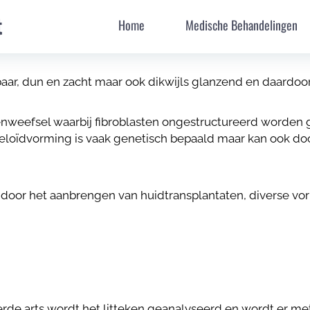
t
Home
Medische Behandelingen
 is vaak verkleurd (wit of rood) en verheven boven de nor
gestructureerde vorming van collageenweefsel na huidb
kbaar, dun en zacht maar ook dikwijls glanzend en daardoo
nweefsel waarbij fibroblasten ongestructureerd worden ge
keloïdvorming is vaak genetisch bepaald maar kan ook do
door het aanbrengen van huidtransplantaten, diverse vo
eerde arts wordt het litteken geanalyseerd en wordt er m