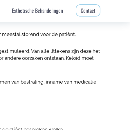
Esthetische Behandelingen
Contact
male huid. Hypertrofische littekenvorming
eschadiging.
r meestal storend voor de patiënt.
stimuleerd. Van alle littekens zijn deze het
or andere oorzaken ontstaan. Keloïd moet
rmen van bestraling, inname van medicatie
et de cliënt besproken welke